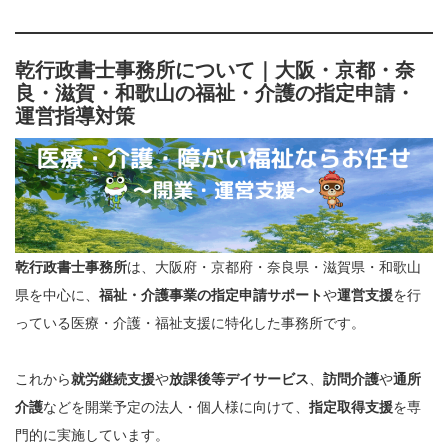
乾行政書士事務所について｜大阪・京都・奈
良・滋賀・和歌山の福祉・介護の指定申請・
運営指導対策
乾行政書士事務所
は、大阪府・京都府・奈良県・滋賀県・和歌山
県を中心に、
福祉・介護事業の指定申請サポート
や
運営支援
を行
っている医療・介護・福祉支援に特化した事務所です。
これから
就労継続支援
や
放課後等デイサービス
、
訪問介護
や
通所
介護
などを開業予定の法人・個人様に向けて、
指定取得支援
を専
門的に実施しています。