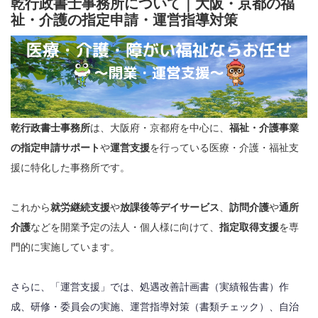
乾行政書士事務所について｜大阪・京都の福
祉・介護の指定申請・運営指導対策
乾行政書士事務所
は、大阪府・京都府を中心に、
福祉・介護事業
の指定申請サポート
や
運営支援
を行っている医療・介護・福祉支
援に特化した事務所です。
これから
就労継続支援
や
放課後等デイサービス
、
訪問介護
や
通所
介護
などを開業予定の法人・個人様に向けて、
指定取得支援
を専
門的に実施しています。
さらに、「運営支援」では、処遇改善計画書（実績報告書）作
成、研修・委員会の実施、運営指導対策（書類チェック）、自治