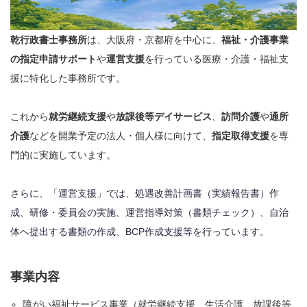
乾行政書士事務所
は、大阪府・京都府を中心に、
福祉・介護事業
の指定申請サポート
や
運営支援
を行っている医療・介護・福祉支
援に特化した事務所です。
これから
就労継続支援
や
放課後等デイサービス
、
訪問介護
や
通所
介護
などを開業予定の法人・個人様に向けて、
指定取得支援
を専
門的に実施しています。
さらに、「運営支援」では、処遇改善計画書（実績報告書）作
成、研修・委員会の実施、運営指導対策（書類チェック）、自治
体へ提出する書類の作成、BCP作成支援等を行っています。
事業内容
障がい福祉サービス事業（就労継続支援、生活介護、放課後等