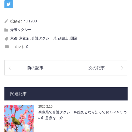
投稿者:
inui1980
介護タクシー
京都
,
京都府
,
介護タクシー
,
行政書士
,
開業
コメント:
0
前の記事
次の記事
関連記事
2026.2.16
兵庫県で介護タクシーを始めるなら知っておくべき５つ
の注意点を、介…