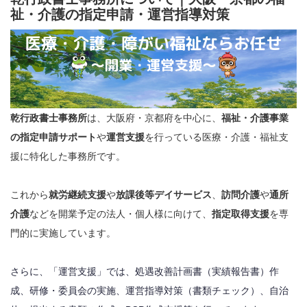
祉・介護の指定申請・運営指導対策
乾行政書士事務所
は、大阪府・京都府を中心に、
福祉・介護事業
の指定申請サポート
や
運営支援
を行っている医療・介護・福祉支
援に特化した事務所です。
これから
就労継続支援
や
放課後等デイサービス
、
訪問介護
や
通所
介護
などを開業予定の法人・個人様に向けて、
指定取得支援
を専
門的に実施しています。
さらに、「運営支援」では、処遇改善計画書（実績報告書）作
成、研修・委員会の実施、運営指導対策（書類チェック）、自治