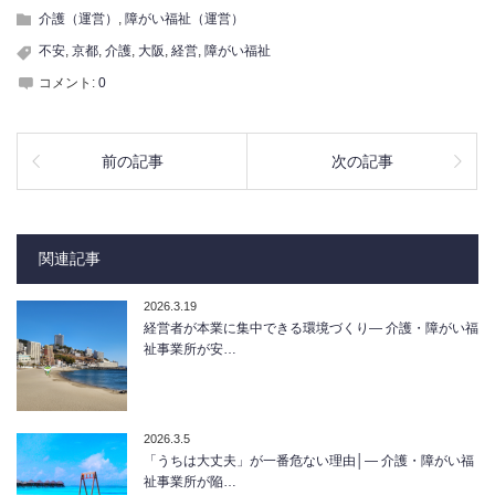
介護（運営）
,
障がい福祉（運営）
不安
,
京都
,
介護
,
大阪
,
経営
,
障がい福祉
コメント:
0
前の記事
次の記事
関連記事
2026.3.19
経営者が本業に集中できる環境づくり― 介護・障がい福
祉事業所が安…
2026.3.5
「うちは大丈夫」が一番危ない理由│― 介護・障がい福
祉事業所が陥…