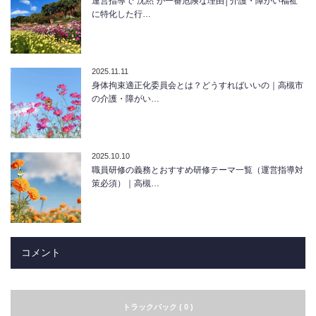
運営指導で“沈黙”が一番危険な理由│介護・障がい福祉
に特化した行…
2025.11.11
身体拘束適正化委員会とは？どうすればいいの｜高槻市
の介護・障がい…
2025.10.10
職員研修の義務とおすすめ研修テーマ一覧（運営指導対
策必須）｜高槻…
コメント
トラックバック ( 0 )