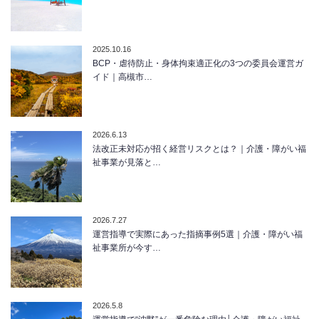
2025.10.16
BCP・虐待防止・身体拘束適正化の3つの委員会運営ガ
イド｜高槻市…
2026.6.13
法改正未対応が招く経営リスクとは？｜介護・障がい福
祉事業が見落と…
2026.7.27
運営指導で実際にあった指摘事例5選｜介護・障がい福
祉事業所が今す…
2026.5.8